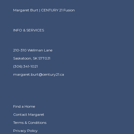
Margaret Burt | CENTURY 21 Fusion
INFO & SERVICES
210-310 Wellman Lane
Saskatoon, SK S7T0J1
(306) 341-1021
margaret.burt@century21.ca
Find a Home
Contact Margaret
Terms & Conditions
Privacy Policy