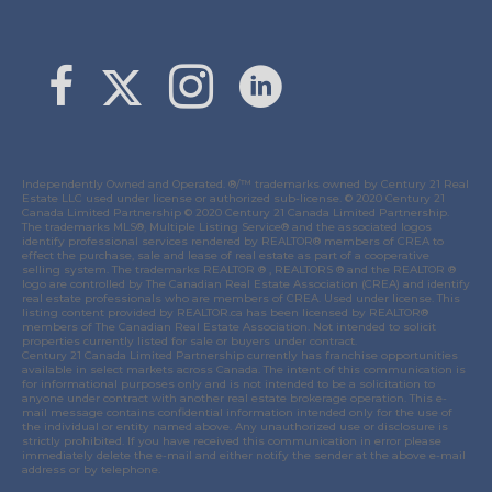
Link to Margaret Burt's X page
link to Margaret Burt's Facebook page
Link to Margaret Burt's Instagram page
Independently Owned and Operated. ®/™ trademarks owned by Century 21 Real
Estate LLC used under license or authorized sub-license. © 2020 Century 21
Canada Limited Partnership © 2020 Century 21 Canada Limited Partnership.
The trademarks MLS®, Multiple Listing Service® and the associated logos
identify professional services rendered by REALTOR® members of
CREA
to
effect the purchase, sale and lease of real estate as part of a cooperative
selling system. The trademarks REALTOR ® , REALTORS ® and the REALTOR ®
logo are controlled by
The Canadian Real Estate Association (CREA)
and identify
real estate professionals who are members of
CREA
. Used under license. This
listing content provided by
REALTOR.ca
has been licensed by REALTOR®
members of
The Canadian Real Estate Association
. Not intended to solicit
properties currently listed for sale or buyers under contract.
Century 21 Canada Limited Partnership currently has franchise opportunities
available in select markets across Canada. The intent of this communication is
for informational purposes only and is not intended to be a solicitation to
anyone under contract with another real estate brokerage operation. This e-
mail message contains confidential information intended only for the use of
the individual or entity named above. Any unauthorized use or disclosure is
strictly prohibited. If you have received this communication in error please
immediately delete the e-mail and either notify the sender at the above e-mail
address or by telephone.